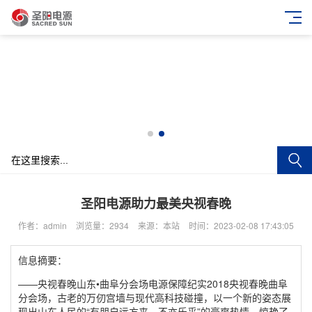
圣阳电源助力最美央视春晚
作者：admin
浏览量：2934
来源：本站
时间：2023-02-08 17:43:05
信息摘要：
——央视春晚山东•曲阜分会场电源保障纪实2018央视春晚曲阜
分会场，古老的万仞宫墙与现代高科技碰撞，以一个新的姿态展
现出山东人民的“有朋自远方来，不亦乐乎”的豪爽热情，惊艳了